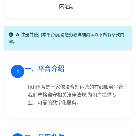
内容。
⚠️ 注册并使用本平台前,请您务必详细阅读以下所有条款内
容。
一、平台介绍
1
hth体育是一家依法合规运营的在线服务平台,
我们严格遵守相关法律法规,为用户提供专
业、可靠的数字化服务。