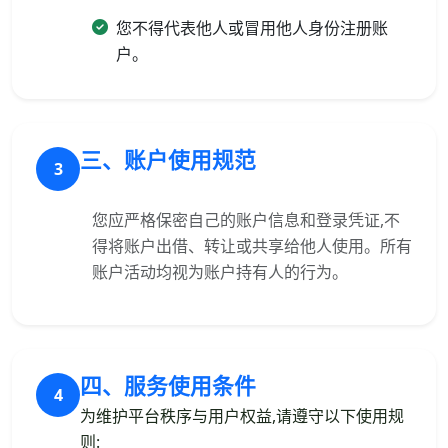
您不得代表他人或冒用他人身份注册账
户。
三、账户使用规范
3
您应严格保密自己的账户信息和登录凭证,不
得将账户出借、转让或共享给他人使用。所有
账户活动均视为账户持有人的行为。
四、服务使用条件
4
为维护平台秩序与用户权益,请遵守以下使用规
则: