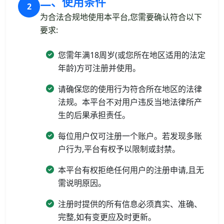
二、使用条件
2
为合法合规地使用本平台,您需要确认符合以下
要求:
您需年满18周岁(或您所在地区适用的法定
年龄)方可注册并使用。
请确保您的使用行为符合所在地区的法律
法规。本平台不对用户违反当地法律所产
生的后果承担责任。
每位用户仅可注册一个账户。若发现多账
户行为,平台有权予以限制或封禁。
本平台有权拒绝任何用户的注册申请,且无
需说明原因。
注册时提供的所有信息必须真实、准确、
完整,如有变更应及时更新。